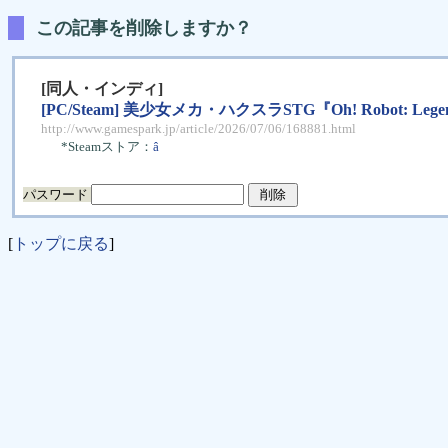
この記事を削除しますか？
[同人・インディ]
[PC/Steam] 美少女メカ・ハクスラSTG『Oh! Robot
http://www.gamespark.jp/article/2026/07/06/168881.html
*Steamストア：
â
パスワード
[
トップに戻る
]