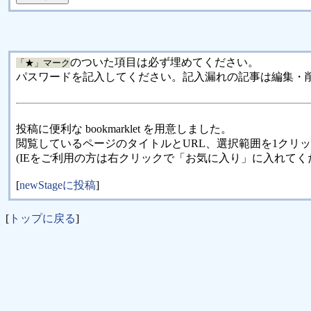
のついた項目は必ず埋めてください。
「★」マーク
パスワードを記入してください。記入漏れの記事は編集・
投稿に便利な bookmarklet を用意しました。
閲覧しているページのタイトルとURL、選択範囲を1クリ
(IEをご利用の方は右クリックで「お気に入り」に入れてく
[
newStageに投稿
]
[
トップに戻る
]