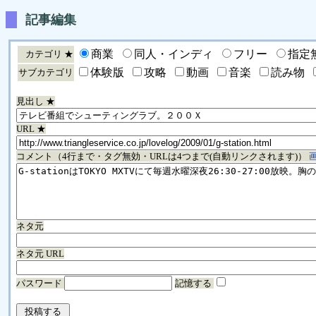
記事編集
商業
同人・インディ
フリー
指定
カテゴリ ★
体験版
攻略
動画
音楽
読み物
サブカテゴリ
見出し ★
URL ★
コメント（4行まで・タグ無効・URLは4つまで(自動リンクされます)）
ネタ元
ネタ元 URL
パスワード
記憶する