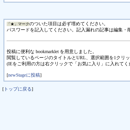
のついた項目は必ず埋めてください。
「★」マーク
パスワードを記入してください。記入漏れの記事は編集・
投稿に便利な bookmarklet を用意しました。
閲覧しているページのタイトルとURL、選択範囲を1クリ
(IEをご利用の方は右クリックで「お気に入り」に入れてく
[
newStageに投稿
]
[
トップに戻る
]