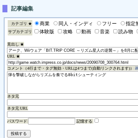
記事編集
商業
同人・インディ
フリー
指定
カテゴリ ★
体験版
攻略
動画
音楽
読み物
サブカテゴリ
見出し ★
URL ★
コメント（4行まで・タグ無効・URLは4つまで(自動リンクされます)）
ネタ元
ネタ元 URL
パスワード
記憶する