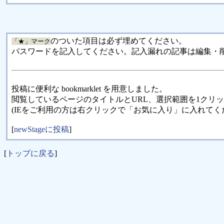
のついた項目は必ず埋めてください。
「★」マーク
パスワードを記入してください。記入漏れの記事は編集・
投稿に便利な bookmarklet を用意しました。
閲覧しているページのタイトルとURL、選択範囲を1クリ
(IEをご利用の方は右クリックで「お気に入り」に入れてく
[
newStageに投稿
]
[
トップに戻る
]