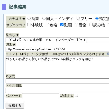
記事編集
商業
同人・インディ
フリー
指定
カテゴリ ★
体験版
攻略
動画
音楽
読み物
サブカテゴリ
見出し ★
URL ★
コメント（4行まで・タグ無効・URLは4つまで(自動リンクされます)）
ネタ元
ネタ元 URL
パスワード
記憶する