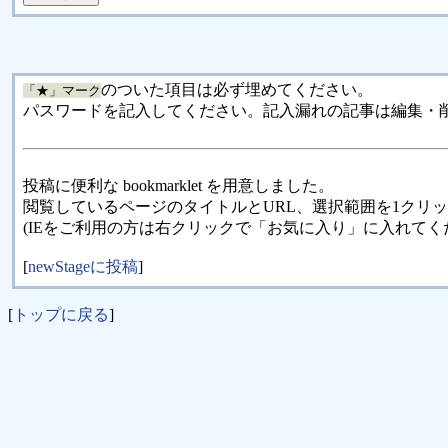
のついた項目は必ず埋めてください。
「★」マーク
パスワードを記入してください。記入漏れの記事は編集・
投稿に便利な bookmarklet を用意しました。
閲覧しているページのタイトルとURL、選択範囲を1クリ
(IEをご利用の方は右クリックで「お気に入り」に入れてく
[
newStageに投稿
]
[
トップに戻る
]