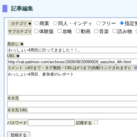
記事編集
商業
同人・インディ
フリー
指定
カテゴリ ★
体験版
攻略
動画
音楽
読み物
サブカテゴリ
見出し ★
URL ★
コメント（4行まで・タグ無効・URLは4つまで(自動リンクされます)）
ネタ元
ネタ元 URL
パスワード
記憶する