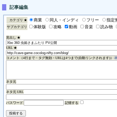
記事編集
商業
同人・インディ
フリー
指定
カテゴリ ★
体験版
攻略
動画
音楽
読み物
サブカテゴリ
見出し ★
URL ★
コメント（4行まで・タグ無効・URLは4つまで(自動リンクされます)）
ネタ元
ネタ元 URL
パスワード
記憶する