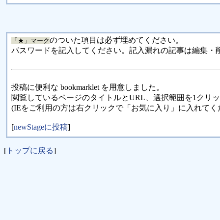
のついた項目は必ず埋めてください。
「★」マーク
パスワードを記入してください。記入漏れの記事は編集・
投稿に便利な bookmarklet を用意しました。
閲覧しているページのタイトルとURL、選択範囲を1クリ
(IEをご利用の方は右クリックで「お気に入り」に入れてく
[
newStageに投稿
]
[
トップに戻る
]