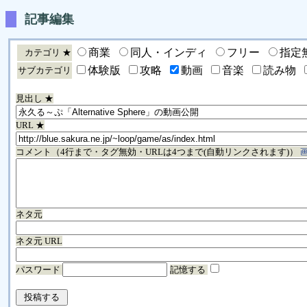
記事編集
商業
同人・インディ
フリー
指定
カテゴリ ★
体験版
攻略
動画
音楽
読み物
サブカテゴリ
見出し ★
URL ★
コメント（4行まで・タグ無効・URLは4つまで(自動リンクされます)）
ネタ元
ネタ元 URL
パスワード
記憶する