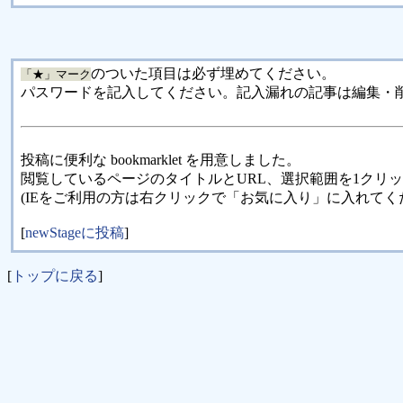
のついた項目は必ず埋めてください。
「★」マーク
パスワードを記入してください。記入漏れの記事は編集・
投稿に便利な bookmarklet を用意しました。
閲覧しているページのタイトルとURL、選択範囲を1クリ
(IEをご利用の方は右クリックで「お気に入り」に入れてく
[
newStageに投稿
]
[
トップに戻る
]