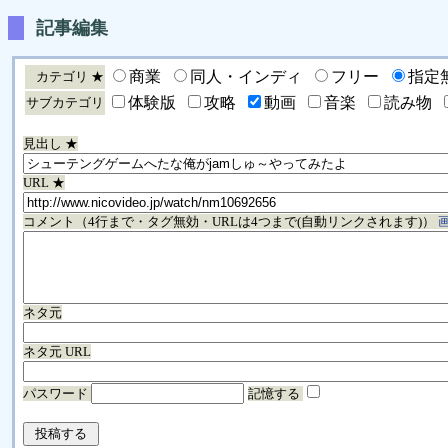
記事編集
商業
同人・インディ
フリー
指定
カテゴリ ★
体験版
攻略
動画
音楽
読み物
サブカテゴリ
見出し ★
URL ★
コメント（4行まで・タグ無効・URLは4つまで(自動リンクされます)）
ネタ元
ネタ元 URL
パスワード
記憶する