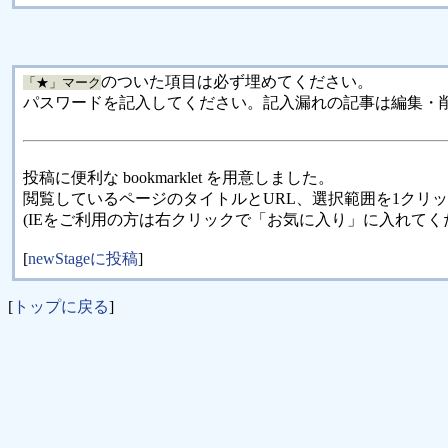
のついた項目は必ず埋めてください。
「★」マーク
パスワードを記入してください。記入漏れの記事は編集・
投稿に便利な bookmarklet を用意しました。
閲覧しているページのタイトルとURL、選択範囲を1クリ
(IEをご利用の方は右クリックで「お気に入り」に入れてく
[
newStageに投稿
]
[
トップに戻る
]