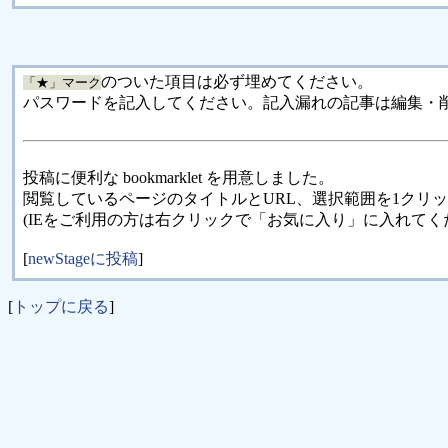
のついた項目は必ず埋めてください。
「★」マーク
パスワードを記入してください。記入漏れの記事は編集・
投稿に便利な bookmarklet を用意しました。
閲覧しているページのタイトルとURL、選択範囲を1クリ
(IEをご利用の方は右クリックで「お気に入り」に入れてく
[
newStageに投稿
]
[
トップに戻る
]