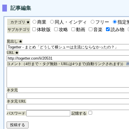
記事編集
商業
同人・インディ
フリー
指定
カテゴリ ★
体験版
攻略
動画
音楽
読み物
サブカテゴリ
見出し ★
URL ★
コメント（4行まで・タグ無効・URLは4つまで(自動リンクされます)）
ネタ元
ネタ元 URL
パスワード
記憶する