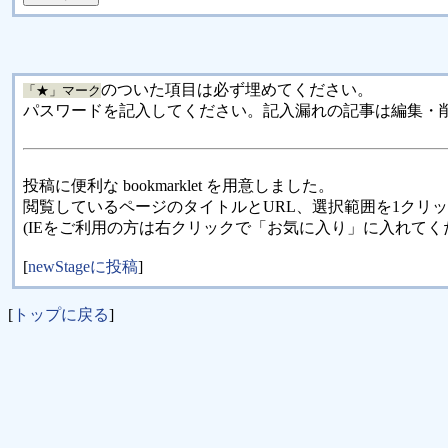
のついた項目は必ず埋めてください。
「★」マーク
パスワードを記入してください。記入漏れの記事は編集・
投稿に便利な bookmarklet を用意しました。
閲覧しているページのタイトルとURL、選択範囲を1クリ
(IEをご利用の方は右クリックで「お気に入り」に入れてく
[
newStageに投稿
]
[
トップに戻る
]