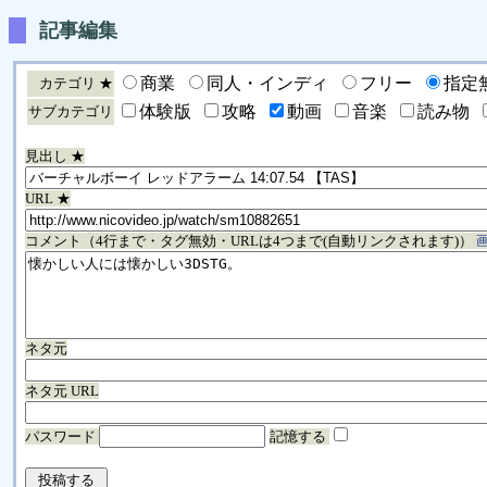
記事編集
商業
同人・インディ
フリー
指定
カテゴリ ★
体験版
攻略
動画
音楽
読み物
サブカテゴリ
見出し ★
URL ★
コメント（4行まで・タグ無効・URLは4つまで(自動リンクされます)）
ネタ元
ネタ元 URL
パスワード
記憶する