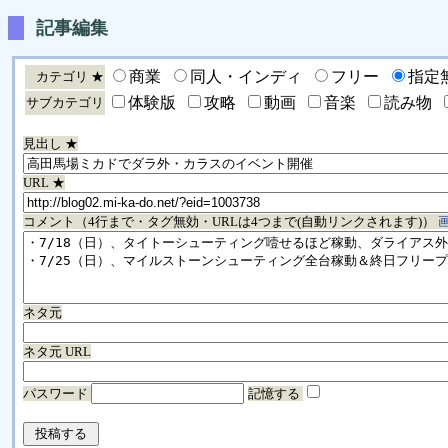
記事編集
商業
同人・インディ
フリー
指定
カテゴリ ★
体験版
攻略
動画
音楽
読み物
サブカテゴリ
見出し ★
URL ★
コメント（4行まで・タグ無効・URLは4つまで(自動リンクされます)）
ネタ元
ネタ元 URL
パスワード
記憶する