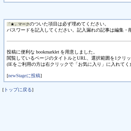
のついた項目は必ず埋めてください。
「★」マーク
パスワードを記入してください。記入漏れの記事は編集・
投稿に便利な bookmarklet を用意しました。
閲覧しているページのタイトルとURL、選択範囲を1クリ
(IEをご利用の方は右クリックで「お気に入り」に入れてく
[
newStageに投稿
]
[
トップに戻る
]