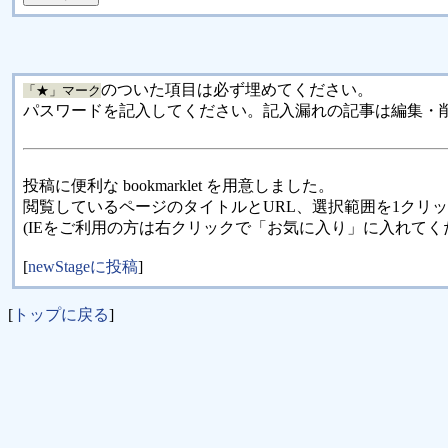
のついた項目は必ず埋めてください。
「★」マーク
パスワードを記入してください。記入漏れの記事は編集・
投稿に便利な bookmarklet を用意しました。
閲覧しているページのタイトルとURL、選択範囲を1クリ
(IEをご利用の方は右クリックで「お気に入り」に入れてく
[
newStageに投稿
]
[
トップに戻る
]