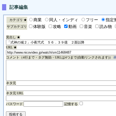
記事編集
商業
同人・インディ
フリー
指定
カテゴリ ★
体験版
攻略
動画
音楽
読み物
サブカテゴリ
見出し ★
URL ★
コメント（4行まで・タグ無効・URLは4つまで(自動リンクされます)）
ネタ元
ネタ元 URL
パスワード
記憶する