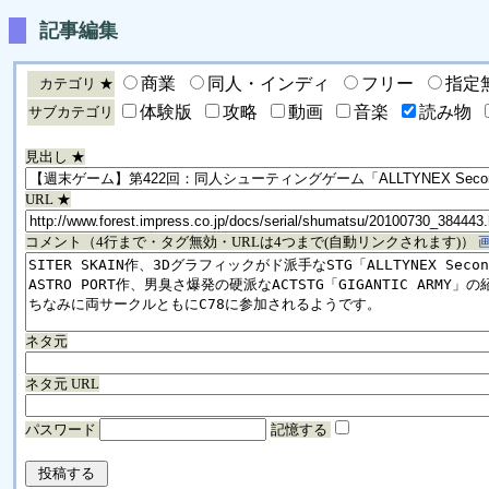
記事編集
商業
同人・インディ
フリー
指定
カテゴリ ★
体験版
攻略
動画
音楽
読み物
サブカテゴリ
見出し ★
URL ★
コメント（4行まで・タグ無効・URLは4つまで(自動リンクされます)）
ネタ元
ネタ元 URL
パスワード
記憶する