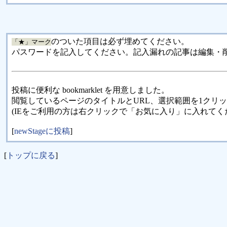
のついた項目は必ず埋めてください。
「★」マーク
パスワードを記入してください。記入漏れの記事は編集・
投稿に便利な bookmarklet を用意しました。
閲覧しているページのタイトルとURL、選択範囲を1クリ
(IEをご利用の方は右クリックで「お気に入り」に入れてく
[
newStageに投稿
]
[
トップに戻る
]