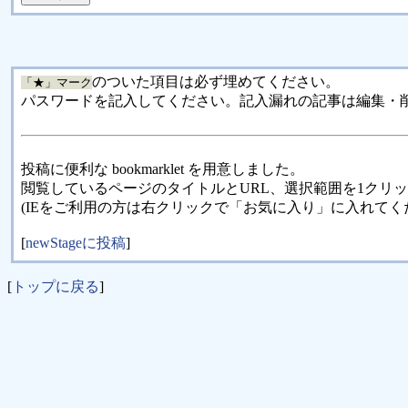
のついた項目は必ず埋めてください。
「★」マーク
パスワードを記入してください。記入漏れの記事は編集・
投稿に便利な bookmarklet を用意しました。
閲覧しているページのタイトルとURL、選択範囲を1クリ
(IEをご利用の方は右クリックで「お気に入り」に入れてく
[
newStageに投稿
]
[
トップに戻る
]