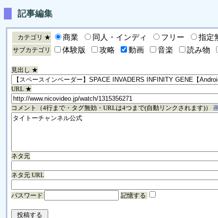
記事編集
商業
同人・インディ
フリー
指定
カテゴリ ★
体験版
攻略
動画
音楽
読み物
サブカテゴリ
見出し ★
URL ★
コメント（4行まで・タグ無効・URLは4つまで(自動リンクされます)）
ネタ元
ネタ元 URL
パスワード
記憶する