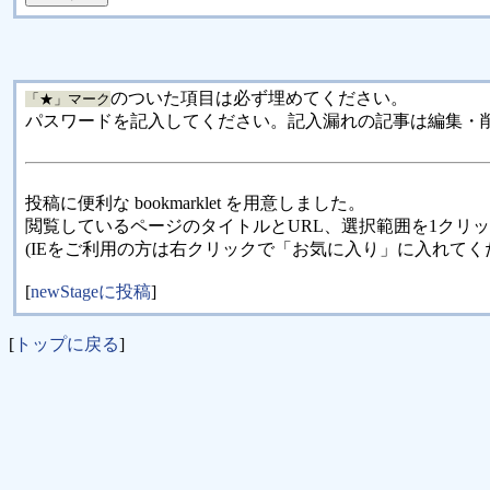
のついた項目は必ず埋めてください。
「★」マーク
パスワードを記入してください。記入漏れの記事は編集・
投稿に便利な bookmarklet を用意しました。
閲覧しているページのタイトルとURL、選択範囲を1クリ
(IEをご利用の方は右クリックで「お気に入り」に入れてく
[
newStageに投稿
]
[
トップに戻る
]