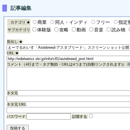
記事編集
商業
同人・インディ
フリー
指定
カテゴリ ★
体験版
攻略
動画
音楽
読み物
サブカテゴリ
見出し ★
URL ★
コメント（4行まで・タグ無効・URLは4つまで(自動リンクされます)）
ネタ元
ネタ元 URL
パスワード
記憶する