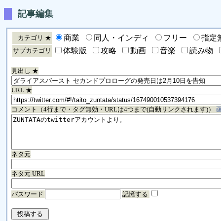
記事編集
商業
同人・インディ
フリー
指定
カテゴリ ★
体験版
攻略
動画
音楽
読み物
サブカテゴリ
見出し ★
URL ★
コメント（4行まで・タグ無効・URLは4つまで(自動リンクされます)）
ネタ元
ネタ元 URL
パスワード
記憶する