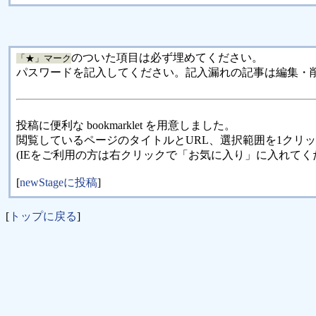
のついた項目は必ず埋めてください。
「★」マーク
パスワードを記入してください。記入漏れの記事は編集・
投稿に便利な bookmarklet を用意しました。
閲覧しているページのタイトルとURL、選択範囲を1クリ
(IEをご利用の方は右クリックで「お気に入り」に入れてく
[
newStageに投稿
]
[
トップに戻る
]