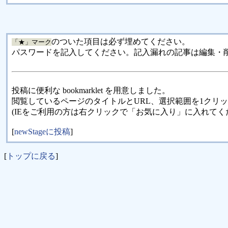
のついた項目は必ず埋めてください。
「★」マーク
パスワードを記入してください。記入漏れの記事は編集・
投稿に便利な bookmarklet を用意しました。
閲覧しているページのタイトルとURL、選択範囲を1クリ
(IEをご利用の方は右クリックで「お気に入り」に入れてく
[
newStageに投稿
]
[
トップに戻る
]