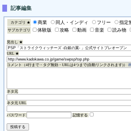
記事編集
商業
同人・インディ
フリー
指定
カテゴリ ★
体験版
攻略
動画
音楽
読み物
サブカテゴリ
見出し ★
URL ★
コメント（4行まで・タグ無効・URLは4つまで(自動リンクされます)）
ネタ元
ネタ元 URL
パスワード
記憶する