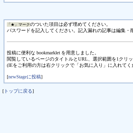
のついた項目は必ず埋めてください。
「★」マーク
パスワードを記入してください。記入漏れの記事は編集・
投稿に便利な bookmarklet を用意しました。
閲覧しているページのタイトルとURL、選択範囲を1クリ
(IEをご利用の方は右クリックで「お気に入り」に入れてく
[
newStageに投稿
]
[
トップに戻る
]