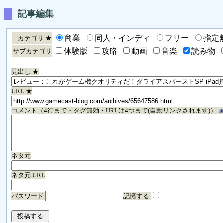
記事編集
商業
同人・インディ
フリー
指定
カテゴリ ★
体験版
攻略
動画
音楽
読み物
サブカテゴリ
見出し ★
URL ★
コメント（4行まで・タグ無効・URLは4つまで(自動リンクされます)）
ネタ元
ネタ元 URL
パスワード
記憶する