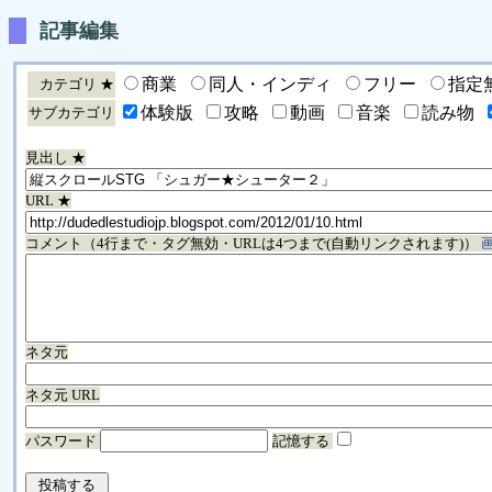
記事編集
商業
同人・インディ
フリー
指定
カテゴリ ★
体験版
攻略
動画
音楽
読み物
サブカテゴリ
見出し ★
URL ★
コメント（4行まで・タグ無効・URLは4つまで(自動リンクされます)）
ネタ元
ネタ元 URL
パスワード
記憶する