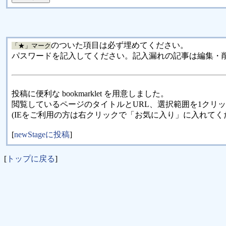
のついた項目は必ず埋めてください。
「★」マーク
パスワードを記入してください。記入漏れの記事は編集・
投稿に便利な bookmarklet を用意しました。
閲覧しているページのタイトルとURL、選択範囲を1クリ
(IEをご利用の方は右クリックで「お気に入り」に入れてく
[
newStageに投稿
]
[
トップに戻る
]