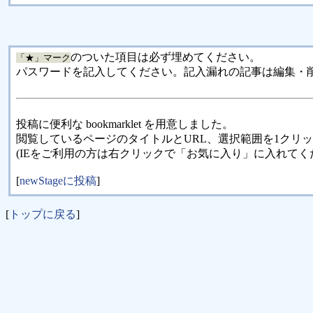
のついた項目は必ず埋めてください。
「★」マーク
パスワードを記入してください。記入漏れの記事は編集・
投稿に便利な bookmarklet を用意しました。
閲覧しているページのタイトルとURL、選択範囲を1クリ
(IEをご利用の方は右クリックで「お気に入り」に入れてく
[
newStageに投稿
]
[
トップに戻る
]