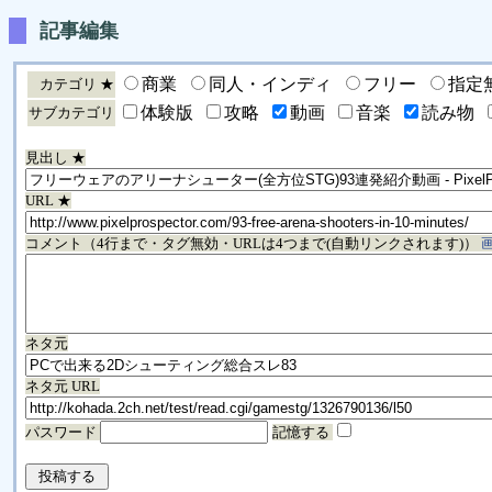
記事編集
商業
同人・インディ
フリー
指定
カテゴリ ★
体験版
攻略
動画
音楽
読み物
サブカテゴリ
見出し ★
URL ★
コメント（4行まで・タグ無効・URLは4つまで(自動リンクされます)）
ネタ元
ネタ元 URL
パスワード
記憶する