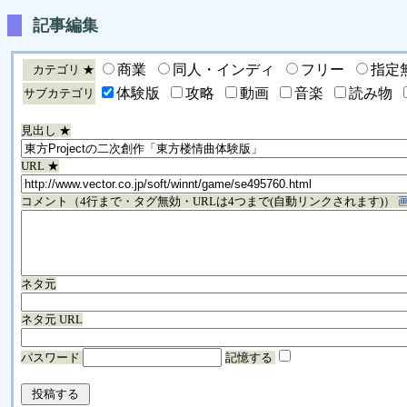
記事編集
商業
同人・インディ
フリー
指定
カテゴリ ★
体験版
攻略
動画
音楽
読み物
サブカテゴリ
見出し ★
URL ★
コメント（4行まで・タグ無効・URLは4つまで(自動リンクされます)）
ネタ元
ネタ元 URL
パスワード
記憶する