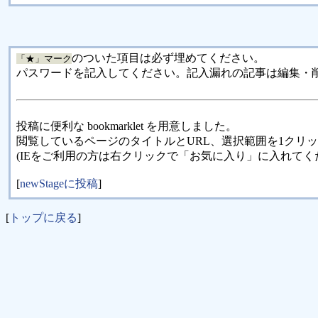
のついた項目は必ず埋めてください。
「★」マーク
パスワードを記入してください。記入漏れの記事は編集・
投稿に便利な bookmarklet を用意しました。
閲覧しているページのタイトルとURL、選択範囲を1クリ
(IEをご利用の方は右クリックで「お気に入り」に入れてく
[
newStageに投稿
]
[
トップに戻る
]