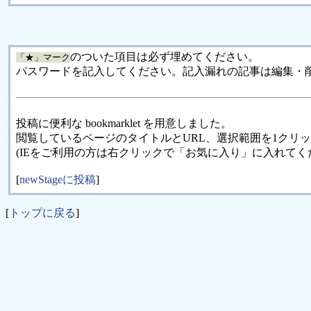
のついた項目は必ず埋めてください。
「★」マーク
パスワードを記入してください。記入漏れの記事は編集・
投稿に便利な bookmarklet を用意しました。
閲覧しているページのタイトルとURL、選択範囲を1クリ
(IEをご利用の方は右クリックで「お気に入り」に入れてく
[
newStageに投稿
]
[
トップに戻る
]