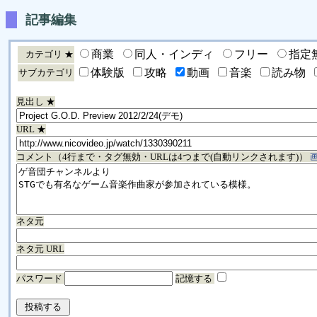
記事編集
商業
同人・インディ
フリー
指定
カテゴリ ★
体験版
攻略
動画
音楽
読み物
サブカテゴリ
見出し ★
URL ★
コメント（4行まで・タグ無効・URLは4つまで(自動リンクされます)）
ネタ元
ネタ元 URL
パスワード
記憶する