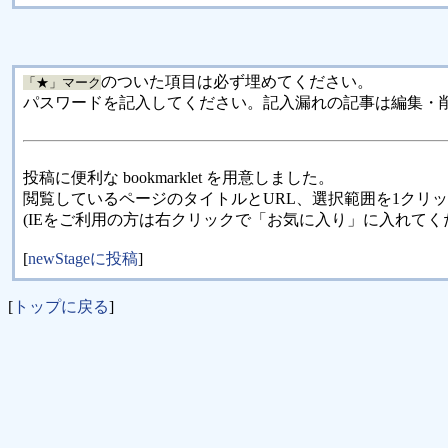
のついた項目は必ず埋めてください。
「★」マーク
パスワードを記入してください。記入漏れの記事は編集・
投稿に便利な bookmarklet を用意しました。
閲覧しているページのタイトルとURL、選択範囲を1クリ
(IEをご利用の方は右クリックで「お気に入り」に入れてく
[
newStageに投稿
]
[
トップに戻る
]