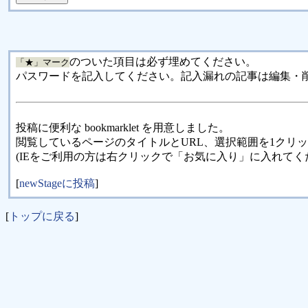
のついた項目は必ず埋めてください。
「★」マーク
パスワードを記入してください。記入漏れの記事は編集・
投稿に便利な bookmarklet を用意しました。
閲覧しているページのタイトルとURL、選択範囲を1クリ
(IEをご利用の方は右クリックで「お気に入り」に入れてく
[
newStageに投稿
]
[
トップに戻る
]