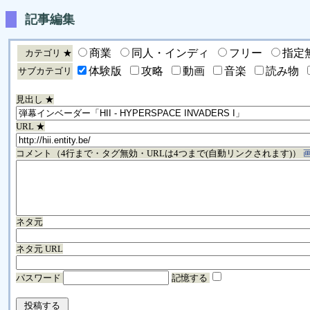
記事編集
商業
同人・インディ
フリー
指定
カテゴリ ★
体験版
攻略
動画
音楽
読み物
サブカテゴリ
見出し ★
URL ★
コメント（4行まで・タグ無効・URLは4つまで(自動リンクされます)）
ネタ元
ネタ元 URL
パスワード
記憶する