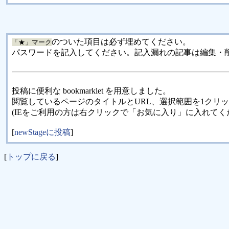
のついた項目は必ず埋めてください。
「★」マーク
パスワードを記入してください。記入漏れの記事は編集・
投稿に便利な bookmarklet を用意しました。
閲覧しているページのタイトルとURL、選択範囲を1クリ
(IEをご利用の方は右クリックで「お気に入り」に入れてく
[
newStageに投稿
]
[
トップに戻る
]