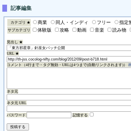
記事編集
商業
同人・インディ
フリー
指定
カテゴリ ★
体験版
攻略
動画
音楽
読み物
サブカテゴリ
見出し ★
URL ★
コメント（4行まで・タグ無効・URLは4つまで(自動リンクされます)）
ネタ元
ネタ元 URL
パスワード
記憶する