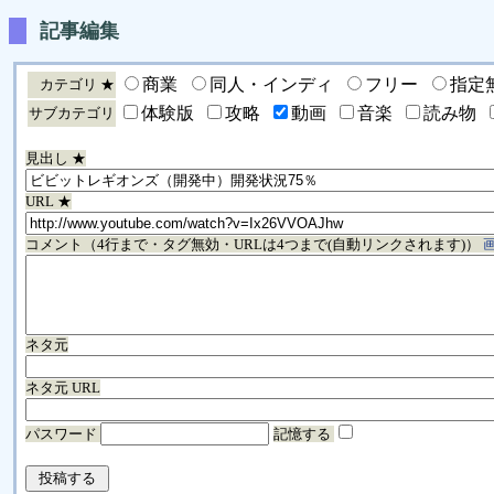
記事編集
商業
同人・インディ
フリー
指定
カテゴリ ★
体験版
攻略
動画
音楽
読み物
サブカテゴリ
見出し ★
URL ★
コメント（4行まで・タグ無効・URLは4つまで(自動リンクされます)）
ネタ元
ネタ元 URL
パスワード
記憶する