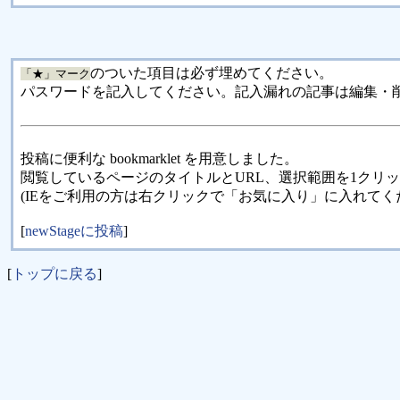
のついた項目は必ず埋めてください。
「★」マーク
パスワードを記入してください。記入漏れの記事は編集・
投稿に便利な bookmarklet を用意しました。
閲覧しているページのタイトルとURL、選択範囲を1クリ
(IEをご利用の方は右クリックで「お気に入り」に入れてく
[
newStageに投稿
]
[
トップに戻る
]