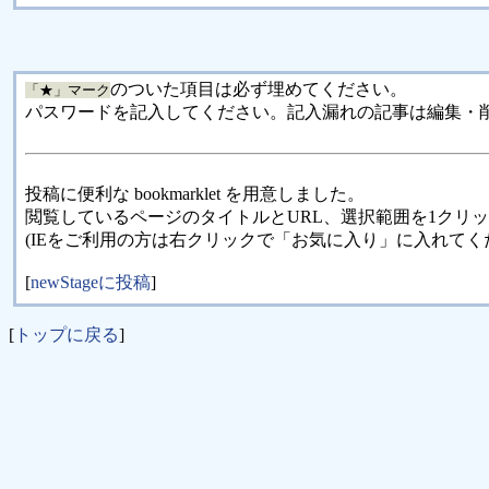
のついた項目は必ず埋めてください。
「★」マーク
パスワードを記入してください。記入漏れの記事は編集・
投稿に便利な bookmarklet を用意しました。
閲覧しているページのタイトルとURL、選択範囲を1クリ
(IEをご利用の方は右クリックで「お気に入り」に入れてく
[
newStageに投稿
]
[
トップに戻る
]