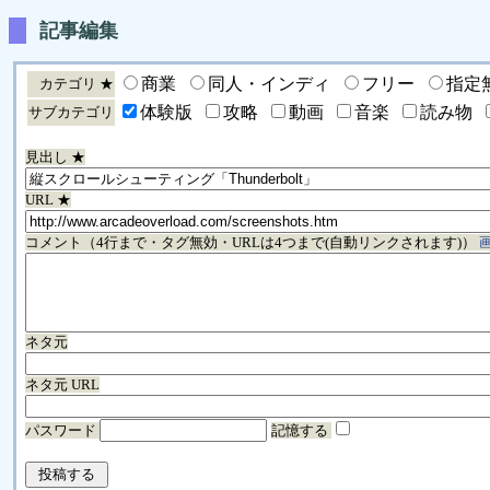
記事編集
商業
同人・インディ
フリー
指定
カテゴリ ★
体験版
攻略
動画
音楽
読み物
サブカテゴリ
見出し ★
URL ★
コメント（4行まで・タグ無効・URLは4つまで(自動リンクされます)）
ネタ元
ネタ元 URL
パスワード
記憶する