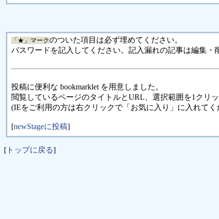
のついた項目は必ず埋めてください。
「★」マーク
パスワードを記入してください。記入漏れの記事は編集・
投稿に便利な bookmarklet を用意しました。
閲覧しているページのタイトルとURL、選択範囲を1クリ
(IEをご利用の方は右クリックで「お気に入り」に入れてく
[
newStageに投稿
]
[
トップに戻る
]