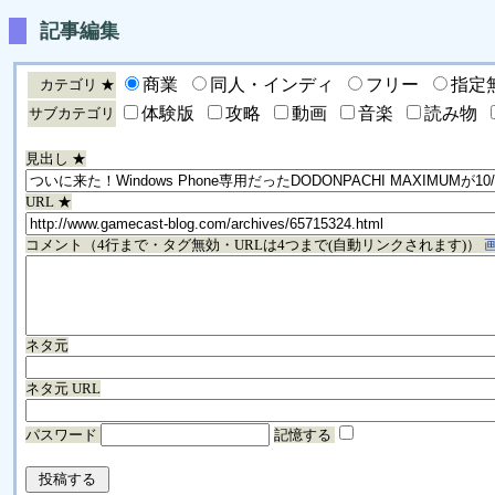
記事編集
商業
同人・インディ
フリー
指定
カテゴリ ★
体験版
攻略
動画
音楽
読み物
サブカテゴリ
見出し ★
URL ★
コメント（4行まで・タグ無効・URLは4つまで(自動リンクされます)）
ネタ元
ネタ元 URL
パスワード
記憶する