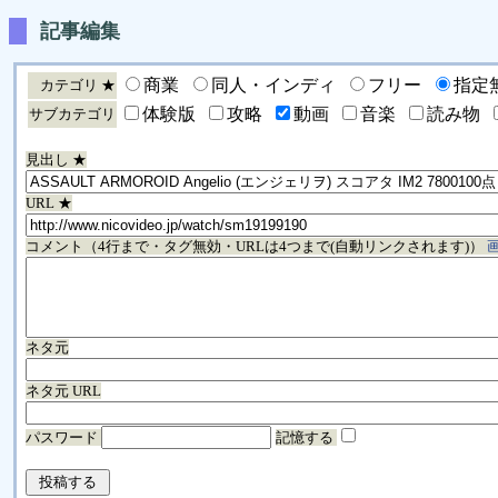
記事編集
商業
同人・インディ
フリー
指定
カテゴリ ★
体験版
攻略
動画
音楽
読み物
サブカテゴリ
見出し ★
URL ★
コメント（4行まで・タグ無効・URLは4つまで(自動リンクされます)）
ネタ元
ネタ元 URL
パスワード
記憶する