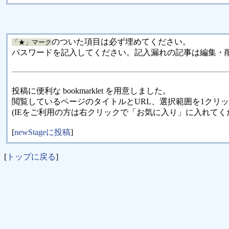
のついた項目は必ず埋めてください。
「★」マーク
パスワードを記入してください。記入漏れの記事は編集・
投稿に便利な bookmarklet を用意しました。
閲覧しているページのタイトルとURL、選択範囲を1クリ
(IEをご利用の方は右クリックで「お気に入り」に入れてく
[
newStageに投稿
]
[
トップに戻る
]