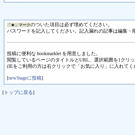
のついた項目は必ず埋めてください。
「★」マーク
パスワードを記入してください。記入漏れの記事は編集・
投稿に便利な bookmarklet を用意しました。
閲覧しているページのタイトルとURL、選択範囲を1クリ
(IEをご利用の方は右クリックで「お気に入り」に入れてく
[
newStageに投稿
]
[
トップに戻る
]