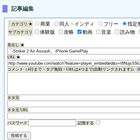
記事編集
商業
同人・インディ
フリー
指定
カテゴリ ★
体験版
攻略
動画
音楽
読み物
サブカテゴリ
見出し ★
URL ★
コメント（4行まで・タグ無効・URLは4つまで(自動リンクされます)）
ネタ元
ネタ元 URL
パスワード
記憶する