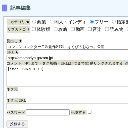
記事編集
商業
同人・インディ
フリー
指定
カテゴリ ★
体験版
攻略
動画
音楽
読み物
サブカテゴリ
見出し ★
URL ★
コメント（4行まで・タグ無効・URLは4つまで(自動リンクされます)）
ネタ元
ネタ元 URL
パスワード
記憶する