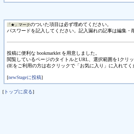
のついた項目は必ず埋めてください。
「★」マーク
パスワードを記入してください。記入漏れの記事は編集・
投稿に便利な bookmarklet を用意しました。
閲覧しているページのタイトルとURL、選択範囲を1クリ
(IEをご利用の方は右クリックで「お気に入り」に入れてく
[
newStageに投稿
]
[
トップに戻る
]