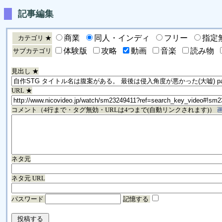
記事編集
商業
同人・インディ
フリー
指定
カテゴリ ★
体験版
攻略
動画
音楽
読み物
サブカテゴリ
見出し ★
URL ★
コメント（4行まで・タグ無効・URLは4つまで(自動リンクされます)）
ネタ元
ネタ元 URL
パスワード
記憶する