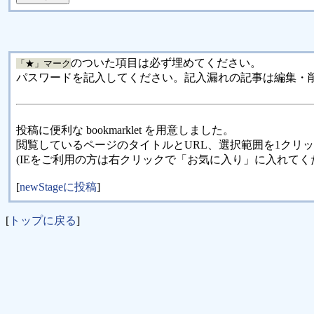
のついた項目は必ず埋めてください。
「★」マーク
パスワードを記入してください。記入漏れの記事は編集・
投稿に便利な bookmarklet を用意しました。
閲覧しているページのタイトルとURL、選択範囲を1クリ
(IEをご利用の方は右クリックで「お気に入り」に入れてく
[
newStageに投稿
]
[
トップに戻る
]