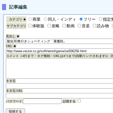
記事編集
商業
同人・インディ
フリー
指定
カテゴリ ★
体験版
攻略
動画
音楽
読み物
サブカテゴリ
見出し ★
URL ★
コメント（4行まで・タグ無効・URLは4つまで(自動リンクされます)）
ネタ元
ネタ元 URL
パスワード
記憶する