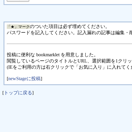
のついた項目は必ず埋めてください。
「★」マーク
パスワードを記入してください。記入漏れの記事は編集・
投稿に便利な bookmarklet を用意しました。
閲覧しているページのタイトルとURL、選択範囲を1クリ
(IEをご利用の方は右クリックで「お気に入り」に入れてく
[
newStageに投稿
]
[
トップに戻る
]