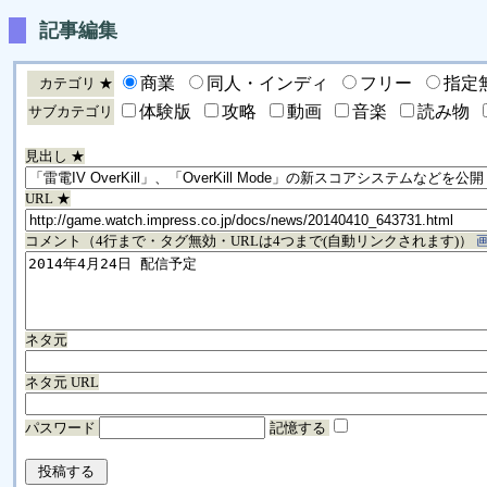
記事編集
商業
同人・インディ
フリー
指定
カテゴリ ★
体験版
攻略
動画
音楽
読み物
サブカテゴリ
見出し ★
URL ★
コメント（4行まで・タグ無効・URLは4つまで(自動リンクされます)）
ネタ元
ネタ元 URL
パスワード
記憶する