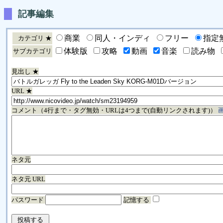
記事編集
商業
同人・インディ
フリー
指定
カテゴリ ★
体験版
攻略
動画
音楽
読み物
サブカテゴリ
見出し ★
URL ★
コメント（4行まで・タグ無効・URLは4つまで(自動リンクされます)）
ネタ元
ネタ元 URL
パスワード
記憶する