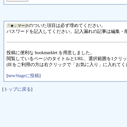
のついた項目は必ず埋めてください。
「★」マーク
パスワードを記入してください。記入漏れの記事は編集・
投稿に便利な bookmarklet を用意しました。
閲覧しているページのタイトルとURL、選択範囲を1クリ
(IEをご利用の方は右クリックで「お気に入り」に入れてく
[
newStageに投稿
]
[
トップに戻る
]