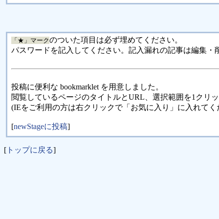
のついた項目は必ず埋めてください。
「★」マーク
パスワードを記入してください。記入漏れの記事は編集・
投稿に便利な bookmarklet を用意しました。
閲覧しているページのタイトルとURL、選択範囲を1クリ
(IEをご利用の方は右クリックで「お気に入り」に入れてく
[
newStageに投稿
]
[
トップに戻る
]