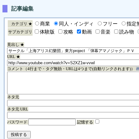
記事編集
商業
同人・インディ
フリー
指定
カテゴリ ★
体験版
攻略
動画
音楽
読み物
サブカテゴリ
見出し ★
URL ★
コメント（4行まで・タグ無効・URLは4つまで(自動リンクされます)）
ネタ元
ネタ元 URL
パスワード
記憶する