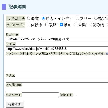
記事編集
商業
同人・インディ
フリー
指定
カテゴリ ★
体験版
攻略
動画
音楽
読み物
サブカテゴリ
見出し ★
URL ★
コメント（4行まで・タグ無効・URLは4つまで(自動リンクされます)）
ネタ元
ネタ元 URL
パスワード
記憶する