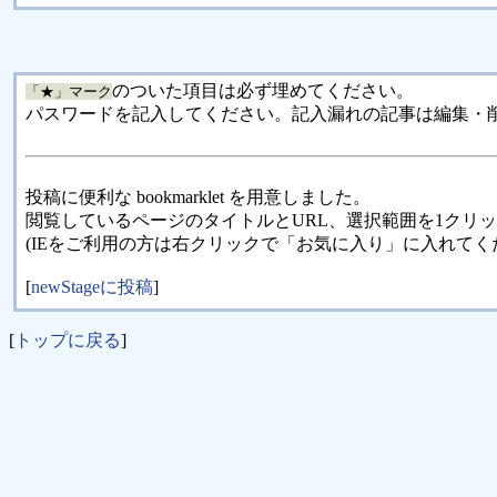
のついた項目は必ず埋めてください。
「★」マーク
パスワードを記入してください。記入漏れの記事は編集・
投稿に便利な bookmarklet を用意しました。
閲覧しているページのタイトルとURL、選択範囲を1クリ
(IEをご利用の方は右クリックで「お気に入り」に入れてく
[
newStageに投稿
]
[
トップに戻る
]