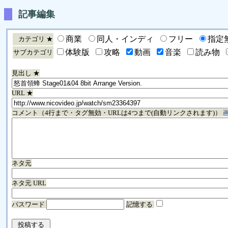
記事編集
商業
同人・インディ
フリー
指定
カテゴリ ★
体験版
攻略
動画
音楽
読み物
サブカテゴリ
見出し ★
URL ★
コメント（4行まで・タグ無効・URLは4つまで(自動リンクされます)）
ネタ元
ネタ元 URL
パスワード
記憶する