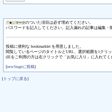
のついた項目は必ず埋めてください。
「★」マーク
パスワードを記入してください。記入漏れの記事は編集・
投稿に便利な bookmarklet を用意しました。
閲覧しているページのタイトルとURL、選択範囲を1クリ
(IEをご利用の方は右クリックで「お気に入り」に入れてく
[
newStageに投稿
]
[
トップに戻る
]