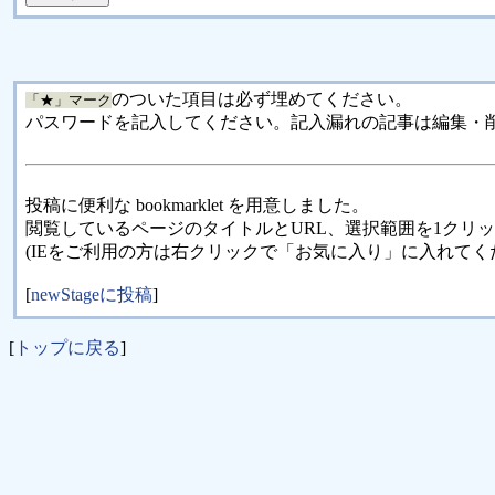
のついた項目は必ず埋めてください。
「★」マーク
パスワードを記入してください。記入漏れの記事は編集・
投稿に便利な bookmarklet を用意しました。
閲覧しているページのタイトルとURL、選択範囲を1クリ
(IEをご利用の方は右クリックで「お気に入り」に入れてく
[
newStageに投稿
]
[
トップに戻る
]