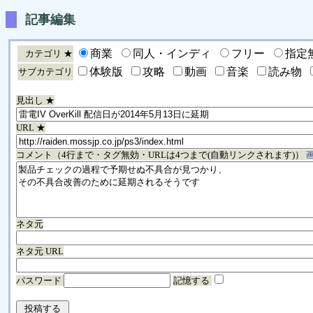
記事編集
商業
同人・インディ
フリー
指定
カテゴリ ★
体験版
攻略
動画
音楽
読み物
サブカテゴリ
見出し ★
URL ★
コメント（4行まで・タグ無効・URLは4つまで(自動リンクされます)）
ネタ元
ネタ元 URL
パスワード
記憶する