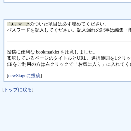
のついた項目は必ず埋めてください。
「★」マーク
パスワードを記入してください。記入漏れの記事は編集・
投稿に便利な bookmarklet を用意しました。
閲覧しているページのタイトルとURL、選択範囲を1クリ
(IEをご利用の方は右クリックで「お気に入り」に入れてく
[
newStageに投稿
]
[
トップに戻る
]