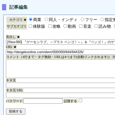
記事編集
商業
同人・インディ
フリー
指定
カテゴリ ★
体験版
攻略
動画
音楽
読み物
サブカテゴリ
見出し ★
URL ★
コメント（4行まで・タグ無効・URLは4つまで(自動リンクされます)）
ネタ元
ネタ元 URL
パスワード
記憶する