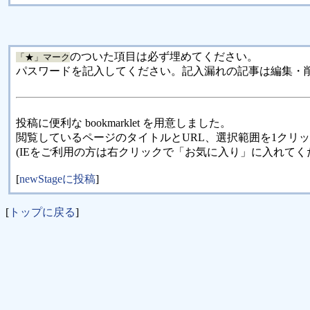
のついた項目は必ず埋めてください。
「★」マーク
パスワードを記入してください。記入漏れの記事は編集・
投稿に便利な bookmarklet を用意しました。
閲覧しているページのタイトルとURL、選択範囲を1クリ
(IEをご利用の方は右クリックで「お気に入り」に入れてく
[
newStageに投稿
]
[
トップに戻る
]