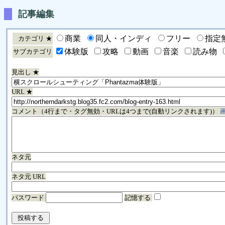
記事編集
商業
同人・インディ
フリー
指定
カテゴリ ★
体験版
攻略
動画
音楽
読み物
サブカテゴリ
見出し ★
URL ★
コメント（4行まで・タグ無効・URLは4つまで(自動リンクされます)）
ネタ元
ネタ元 URL
パスワード
記憶する