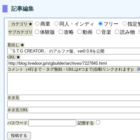
記事編集
商業
同人・インディ
フリー
指定
カテゴリ ★
体験版
攻略
動画
音楽
読み物
サブカテゴリ
見出し ★
URL ★
コメント（4行まで・タグ無効・URLは4つまで(自動リンクされます)）
ネタ元
ネタ元 URL
パスワード
記憶する