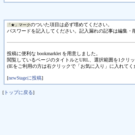
のついた項目は必ず埋めてください。
「★」マーク
パスワードを記入してください。記入漏れの記事は編集・
投稿に便利な bookmarklet を用意しました。
閲覧しているページのタイトルとURL、選択範囲を1クリ
(IEをご利用の方は右クリックで「お気に入り」に入れてく
[
newStageに投稿
]
[
トップに戻る
]