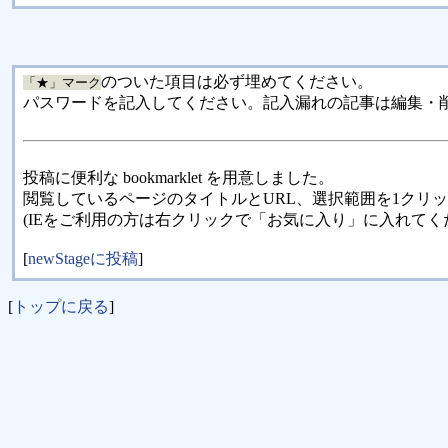
のついた項目は必ず埋めてください。
「★」マーク
パスワードを記入してください。記入漏れの記事は編集・
投稿に便利な bookmarklet を用意しました。
閲覧しているページのタイトルとURL、選択範囲を1クリ
(IEをご利用の方は右クリックで「お気に入り」に入れてく
[
newStageに投稿
]
[
トップに戻る
]