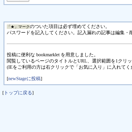
のついた項目は必ず埋めてください。
「★」マーク
パスワードを記入してください。記入漏れの記事は編集・
投稿に便利な bookmarklet を用意しました。
閲覧しているページのタイトルとURL、選択範囲を1クリ
(IEをご利用の方は右クリックで「お気に入り」に入れてく
[
newStageに投稿
]
[
トップに戻る
]