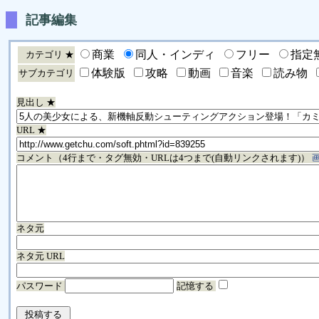
記事編集
商業
同人・インディ
フリー
指定
カテゴリ ★
体験版
攻略
動画
音楽
読み物
サブカテゴリ
見出し ★
URL ★
コメント（4行まで・タグ無効・URLは4つまで(自動リンクされます)）
ネタ元
ネタ元 URL
パスワード
記憶する