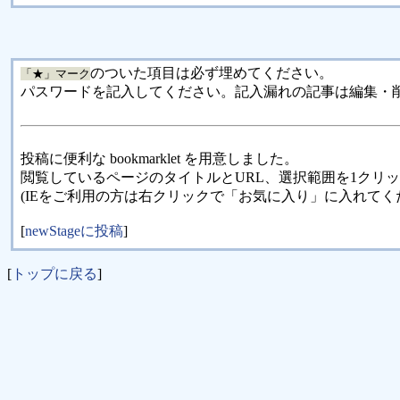
のついた項目は必ず埋めてください。
「★」マーク
パスワードを記入してください。記入漏れの記事は編集・
投稿に便利な bookmarklet を用意しました。
閲覧しているページのタイトルとURL、選択範囲を1クリ
(IEをご利用の方は右クリックで「お気に入り」に入れてく
[
newStageに投稿
]
[
トップに戻る
]