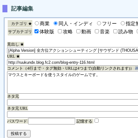
記事編集
商業
同人・インディ
フリー
指定
カテゴリ ★
体験版
攻略
動画
音楽
読み物
サブカテゴリ
見出し ★
URL ★
コメント（4行まで・タグ無効・URLは4つまで(自動リンクされます)）
ネタ元
ネタ元 URL
パスワード
記憶する