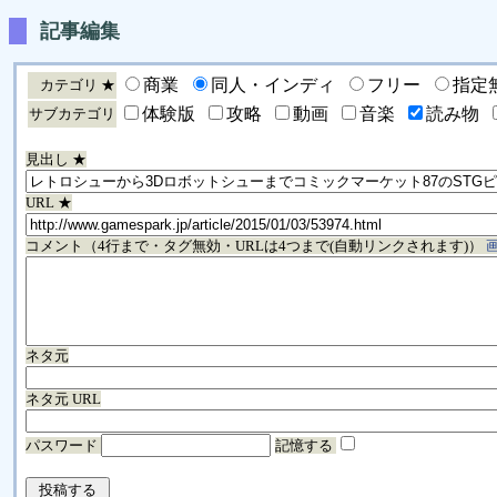
記事編集
商業
同人・インディ
フリー
指定
カテゴリ ★
体験版
攻略
動画
音楽
読み物
サブカテゴリ
見出し ★
URL ★
コメント（4行まで・タグ無効・URLは4つまで(自動リンクされます)）
ネタ元
ネタ元 URL
パスワード
記憶する