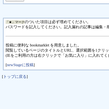
のついた項目は必ず埋めてください。
「★」マーク
パスワードを記入してください。記入漏れの記事は編集・
投稿に便利な bookmarklet を用意しました。
閲覧しているページのタイトルとURL、選択範囲を1クリ
(IEをご利用の方は右クリックで「お気に入り」に入れてく
[
newStageに投稿
]
[
トップに戻る
]