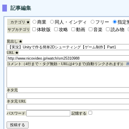
記事編集
商業
同人・インディ
フリー
指定
カテゴリ ★
体験版
攻略
動画
音楽
読み物
サブカテゴリ
見出し ★
URL ★
コメント（4行まで・タグ無効・URLは4つまで(自動リンクされます)）
ネタ元
ネタ元 URL
パスワード
記憶する