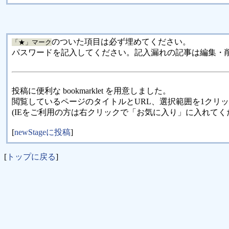
のついた項目は必ず埋めてください。
「★」マーク
パスワードを記入してください。記入漏れの記事は編集・
投稿に便利な bookmarklet を用意しました。
閲覧しているページのタイトルとURL、選択範囲を1クリ
(IEをご利用の方は右クリックで「お気に入り」に入れてく
[
newStageに投稿
]
[
トップに戻る
]