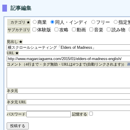
記事編集
商業
同人・インディ
フリー
指定
カテゴリ ★
体験版
攻略
動画
音楽
読み物
サブカテゴリ
見出し ★
URL ★
コメント（4行まで・タグ無効・URLは4つまで(自動リンクされます)）
ネタ元
ネタ元 URL
パスワード
記憶する