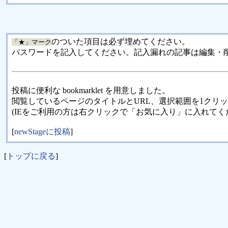
のついた項目は必ず埋めてください。
「★」マーク
パスワードを記入してください。記入漏れの記事は編集・
投稿に便利な bookmarklet を用意しました。
閲覧しているページのタイトルとURL、選択範囲を1クリ
(IEをご利用の方は右クリックで「お気に入り」に入れてく
[
newStageに投稿
]
[
トップに戻る
]