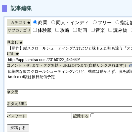
記事編集
商業
同人・インディ
フリー
指定
カテゴリ ★
体験版
攻略
動画
音楽
読み物
サブカテゴリ
見出し ★
URL ★
コメント（4行まで・タグ無効・URLは4つまで(自動リンクされます)）
ネタ元
ネタ元 URL
パスワード
記憶する