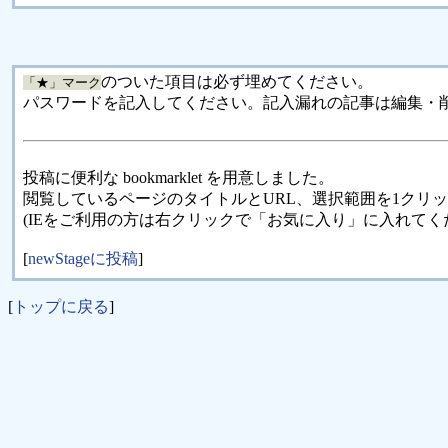
のついた項目は必ず埋めてください。
「★」マーク
パスワードを記入してください。記入漏れの記事は編集・
投稿に便利な bookmarklet を用意しました。
閲覧しているページのタイトルとURL、選択範囲を1クリ
(IEをご利用の方は右クリックで「お気に入り」に入れてく
[
newStageに投稿
]
[
トップに戻る
]