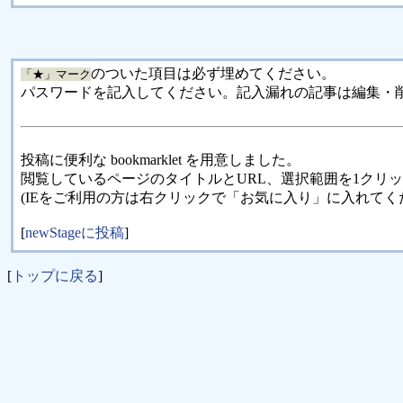
のついた項目は必ず埋めてください。
「★」マーク
パスワードを記入してください。記入漏れの記事は編集・
投稿に便利な bookmarklet を用意しました。
閲覧しているページのタイトルとURL、選択範囲を1クリ
(IEをご利用の方は右クリックで「お気に入り」に入れてく
[
newStageに投稿
]
[
トップに戻る
]