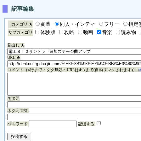
記事編集
商業
同人・インディ
フリー
指定
カテゴリ ★
体験版
攻略
動画
音楽
読み物
サブカテゴリ
見出し ★
URL ★
コメント（4行まで・タグ無効・URLは4つまで(自動リンクされます)）
ネタ元
ネタ元 URL
パスワード
記憶する